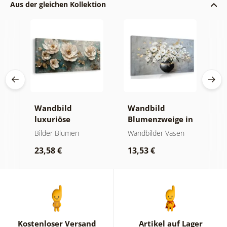
Aus der gleichen Kollektion
e
Wandbild
Wandbild
W
luxuriöse
Blumenzweige in
g
blumenharmonie
einer schwarzen
G
Bilder Blumen
Wandbilder Vasen
B
Vase
B
23,58 €
13,53 €
2
Kostenloser Versand
Artikel auf Lager