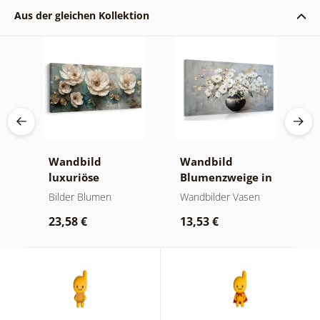
Aus der gleichen Kollektion
Wandbild
Wandbild
W
 in
luxuriöse
Blumenzweige in
g
blumenharmonie
einer schwarzen
G
Bilder Blumen
Wandbilder Vasen
B
Vase
B
23,58 €
13,53 €
2