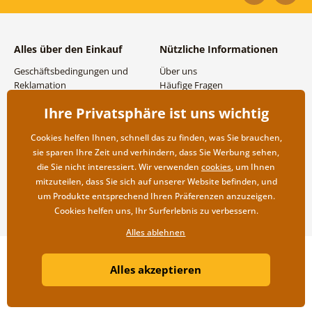
Alles über den Einkauf
Nützliche Informationen
Geschäftsbedingungen und
Über uns
Reklamation
Häufige Fragen
Datenschutzbestimmungen
Kontakte
Ihre Privatsphäre ist uns wichtig
Versand- und
Großhandel und
Zahlungsmöglichkeiten
Zusammenarbeit
Cookies helfen Ihnen, schnell das zu finden, was Sie brauchen,
Rücksendung der Ware
sie sparen Ihre Zeit und verhindern, dass Sie Werbung sehen,
die Sie nicht interessiert. Wir verwenden
cookies
, um Ihnen
mitzuteilen, dass Sie sich auf unserer Website befinden, und
um Produkte entsprechend Ihren Präferenzen anzuzeigen.
Cookies helfen uns, Ihr Surferlebnis zu verbessern.
Alles ablehnen
Copyright ©2019 © Dovido.at.
Alles akzeptieren
Webdesign
Litvanyi.sk
| Online-Shop erstellt von