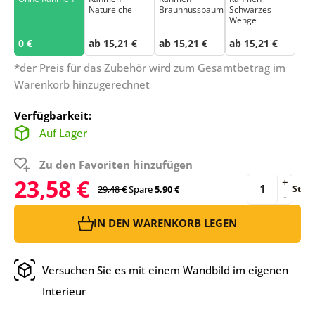
Natureiche
Braunnussbaum
Schwarzes
Wenge
0 €
ab 15,21 €
ab 15,21 €
ab 15,21 €
*der Preis für das Zubehör wird zum Gesamtbetrag im
Warenkorb hinzugerechnet
Verfügbarkeit:
Auf Lager
Zu den Favoriten hinzufügen
23,58 €
+
29,48 €
Spare
5,90 €
St
-
IN DEN WARENKORB LEGEN
Versuchen Sie es mit einem Wandbild im eigenen
Interieur