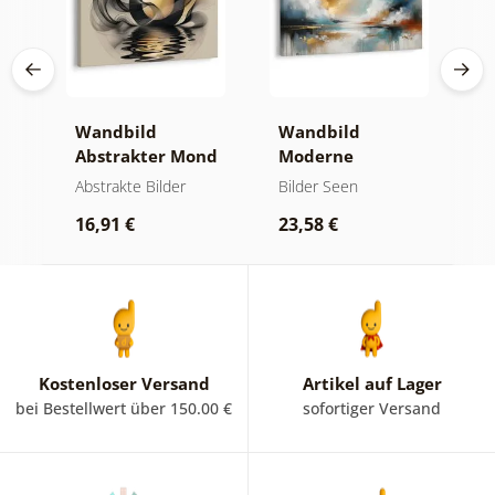
Wandbild
Wandbild
W
er
Abstrakter Mond
Moderne
A
am Wasser
Abstraktion mit
O
kte
Abstrakte Bilder
Bilder Seen
A
Natur
16,91 €
23,58 €
1
Kostenloser Versand
Artikel auf Lager
bei Bestellwert über 150.00 €
sofortiger Versand