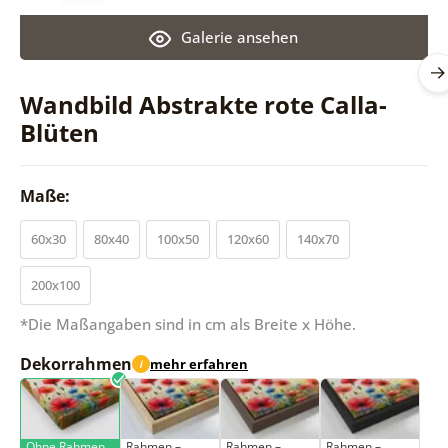
Galerie ansehen
Wandbild Abstrakte rote Calla-
Blüten
Maße:
60x30
80x40
100x50
120x60
140x70
200x100
*Die Maßangaben sind in cm als Breite x Höhe.
Dekorrahmen
mehr erfahren
i
Ohne Rahmen
Rahmen –
Rahmen –
Rahmen –