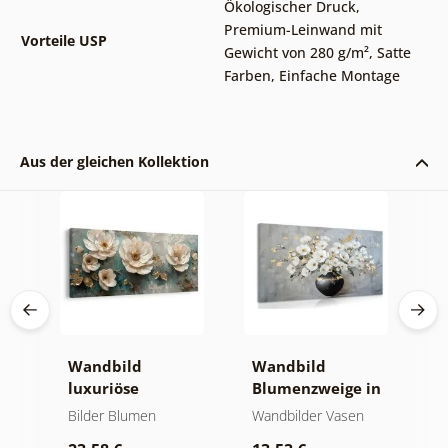
Ökologischer Druck
,
Premium-Leinwand mit
Vorteile USP
Gewicht von 280 g/m²
,
Satte
Farben
,
Einfache Montage
Aus der gleichen Kollektion
e
Wandbild
Wandbild
W
luxuriöse
Blumenzweige in
g
blumenharmonie
einer schwarzen
G
Bilder Blumen
Wandbilder Vasen
B
Vase
B