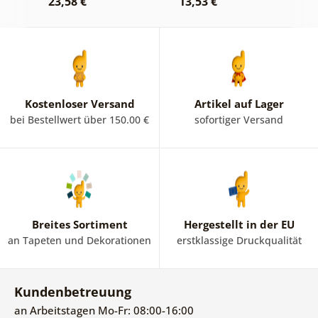
23,58 €
13,53 €
2
Kostenloser Versand
Artikel auf Lager
bei Bestellwert über 150.00 €
sofortiger Versand
Breites Sortiment
Hergestellt in der EU
an Tapeten und Dekorationen
erstklassige Druckqualität
Kundenbetreuung
an Arbeitstagen Mo-Fr: 08:00-16:00