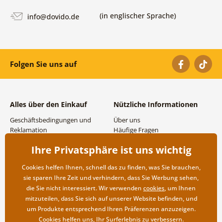
(in englischer Sprache)
info@dovido.de
Folgen Sie uns auf
Alles über den Einkauf
Nützliche Informationen
Geschäftsbedingungen und
Über uns
Reklamation
Häufige Fragen
Datenschutzbestimmungen
Kontakte
Ihre Privatsphäre ist uns wichtig
Versand- und
Großhandel und
Zahlungsmöglichkeiten
Zusammenarbeit
Cookies helfen Ihnen, schnell das zu finden, was Sie brauchen,
Rücksendung der Ware
sie sparen Ihre Zeit und verhindern, dass Sie Werbung sehen,
die Sie nicht interessiert. Wir verwenden
cookies
, um Ihnen
mitzuteilen, dass Sie sich auf unserer Website befinden, und
um Produkte entsprechend Ihren Präferenzen anzuzeigen.
Cookies helfen uns, Ihr Surferlebnis zu verbessern.