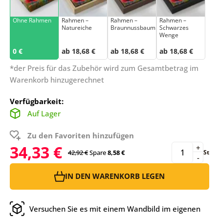
Ohne Rahmen
Rahmen –
Rahmen –
Rahmen –
Natureiche
Braunnussbaum
Schwarzes
Wenge
0 €
ab 18,68 €
ab 18,68 €
ab 18,68 €
*der Preis für das Zubehör wird zum Gesamtbetrag im
Warenkorb hinzugerechnet
Verfügbarkeit:
Auf Lager
Zu den Favoriten hinzufügen
34,33 €
+
42,92 €
Spare
8,58 €
St
-
IN DEN WARENKORB LEGEN
Versuchen Sie es mit einem Wandbild im eigenen