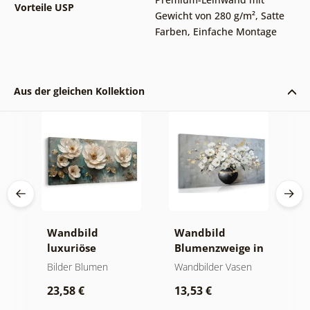
Vorteile USP
Gewicht von 280 g/m²
,
Satte
Farben
,
Einfache Montage
Aus der gleichen Kollektion
Wandbild
Wandbild
W
 in
luxuriöse
Blumenzweige in
g
blumenharmonie
einer schwarzen
G
Bilder Blumen
Wandbilder Vasen
B
Vase
B
23,58 €
13,53 €
2