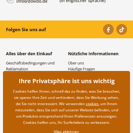
(in englischer Sprache)
info@dovido.de
Folgen Sie uns auf
Alles über den Einkauf
Nützliche Informationen
Geschäftsbedingungen und
Über uns
Reklamation
Häufige Fragen
Datenschutzbestimmungen
Kontakte
Ihre Privatsphäre ist uns wichtig
Versand- und
Großhandel und
Zahlungsmöglichkeiten
Zusammenarbeit
Cookies helfen Ihnen, schnell das zu finden, was Sie brauchen,
Rücksendung der Ware
sie sparen Ihre Zeit und verhindern, dass Sie Werbung sehen,
die Sie nicht interessiert. Wir verwenden
cookies
, um Ihnen
mitzuteilen, dass Sie sich auf unserer Website befinden, und
um Produkte entsprechend Ihren Präferenzen anzuzeigen.
Cookies helfen uns, Ihr Surferlebnis zu verbessern.
Alles ablehnen