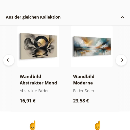
Aus der gleichen Kollektion
Wandbild
Wandbild
W
er
Abstrakter Mond
Moderne
A
am Wasser
Abstraktion mit
O
kte
Abstrakte Bilder
Bilder Seen
A
Natur
16,91 €
23,58 €
1