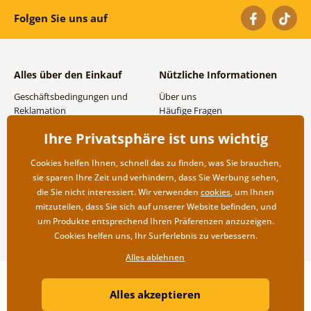
Folgen Sie uns auf
Alles über den Einkauf
Nützliche Informationen
Geschäftsbedingungen und
Über uns
Reklamation
Häufige Fragen
Datenschutzbestimmungen
Kontakte
Ihre Privatsphäre ist uns wichtig
Versand- und
Großhandel und
Zahlungsmöglichkeiten
Zusammenarbeit
Cookies helfen Ihnen, schnell das zu finden, was Sie brauchen,
Rücksendung der Ware
sie sparen Ihre Zeit und verhindern, dass Sie Werbung sehen,
die Sie nicht interessiert. Wir verwenden
cookies
, um Ihnen
mitzuteilen, dass Sie sich auf unserer Website befinden, und
um Produkte entsprechend Ihren Präferenzen anzuzeigen.
Cookies helfen uns, Ihr Surferlebnis zu verbessern.
Alles ablehnen
Copyright ©2019 © Dovido.at.
Alles akzeptieren
Webdesign
Litvanyi.sk
| Online-Shop erstellt von