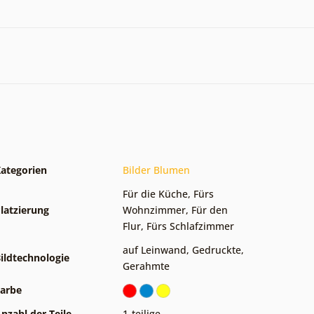
ategorien
Bilder Blumen
Für die Küche
,
Fürs
latzierung
Wohnzimmer
,
Für den
Flur
,
Fürs Schlafzimmer
auf Leinwand
,
Gedruckte
,
ildtechnologie
Gerahmte
arbe
nzahl der Teile
1-teilige