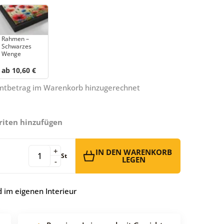
Rahmen –
Schwarzes
Wenge
ab 10,60 €
amtbetrag im Warenkorb hinzugerechnet
riten hinzufügen
+
IN DEN WARENKORB
St
LEGEN
-
 im eigenen Interieur