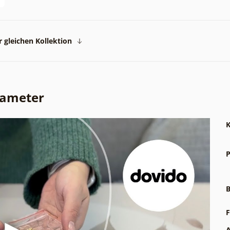
 gleichen Kollektion
rameter
K
P
B
F
A