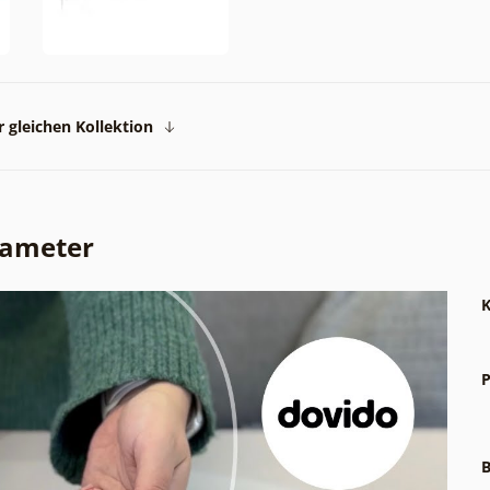
 gleichen Kollektion
rameter
K
P
B