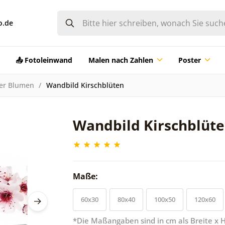
o.de
📤 Fotoleinwand
Malen nach Zahlen
Poster
der Blumen
Wandbild Kirschblüten
Wandbild Kirschblüt
Maße:
60x30
80x40
100x50
120x60
*Die Maßangaben sind in cm als Breite x 