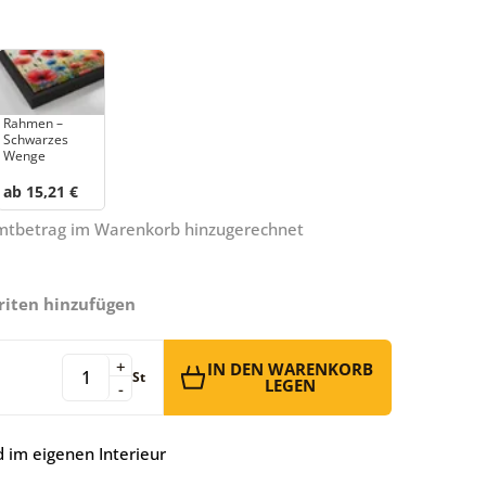
Rahmen –
Schwarzes
Wenge
ab 15,21 €
amtbetrag im Warenkorb hinzugerechnet
riten hinzufügen
+
IN DEN WARENKORB
St
LEGEN
-
 im eigenen Interieur