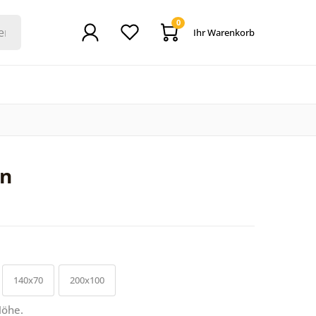
0
Ihr Warenkorb
en
140x70
200x100
Höhe.