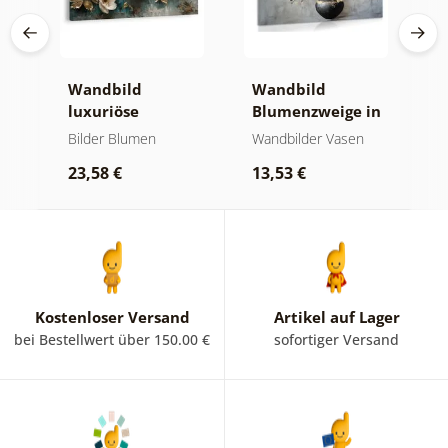
e
Wandbild
Wandbild
W
luxuriöse
Blumenzweige in
g
blumenharmonie
einer schwarzen
G
Bilder Blumen
Wandbilder Vasen
B
Vase
B
23,58 €
13,53 €
2
Kostenloser Versand
Artikel auf Lager
bei Bestellwert über 150.00 €
sofortiger Versand