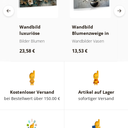
Wandbild
Wandbild
W
 in
luxuriöse
Blumenzweige in
g
blumenharmonie
einer schwarzen
G
Bilder Blumen
Wandbilder Vasen
B
Vase
B
23,58 €
13,53 €
2
Kostenloser Versand
Artikel auf Lager
bei Bestellwert über 150.00 €
sofortiger Versand