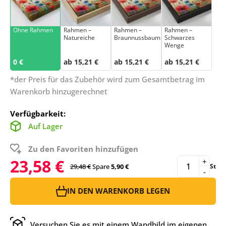
Ohne Rahmen
Rahmen –
Rahmen –
Rahmen –
Natureiche
Braunnussbaum
Schwarzes
Wenge
0 €
ab 15,21 €
ab 15,21 €
ab 15,21 €
*der Preis für das Zubehör wird zum Gesamtbetrag im
Warenkorb hinzugerechnet
Verfügbarkeit:
Auf Lager
Zu den Favoriten hinzufügen
23,58 €
+
29,48 €
Spare
5,90 €
St
-
IN DEN WARENKORB LEGEN
Versuchen Sie es mit einem Wandbild im eigenen