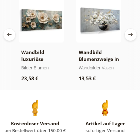
Wandbild
Wandbild
W
 in
luxuriöse
Blumenzweige in
g
blumenharmonie
einer schwarzen
G
Bilder Blumen
Wandbilder Vasen
B
Vase
B
23,58 €
13,53 €
2
Kostenloser Versand
Artikel auf Lager
bei Bestellwert über 150.00 €
sofortiger Versand