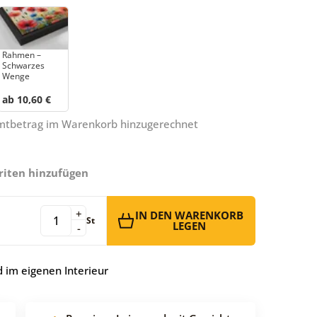
Rahmen –
Schwarzes
Wenge
ab 10,60 €
amtbetrag im Warenkorb hinzugerechnet
riten hinzufügen
+
IN DEN WARENKORB
St
LEGEN
-
 im eigenen Interieur