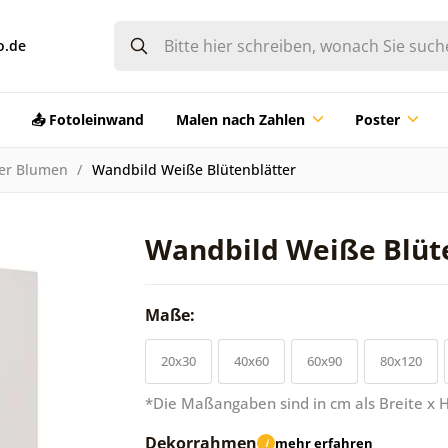
o.de
📤 Fotoleinwand
Malen nach Zahlen
Poster
der Blumen
Wandbild Weiße Blütenblätter
Wandbild Weiße Blüt
Maße:
20x30
40x60
60x90
80x120
*Die Maßangaben sind in cm als Breite x 
Dekorrahmen
mehr erfahren
i