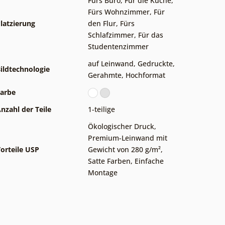
Fürs Büro
,
Für die Küche
,
Fürs Wohnzimmer
,
Für
latzierung
den Flur
,
Fürs
Schlafzimmer
,
Für das
Studentenzimmer
auf Leinwand
,
Gedruckte
,
ildtechnologie
Gerahmte
,
Hochformat
arbe
nzahl der Teile
1-teilige
Ökologischer Druck
,
Premium-Leinwand mit
orteile USP
Gewicht von 280 g/m²
,
Satte Farben
,
Einfache
Montage