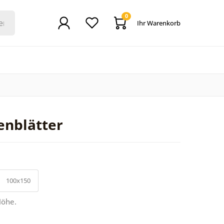
0
Ihr Warenkorb
enblätter
100x150
Höhe.