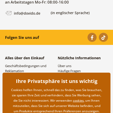
an Arbeitstagen Mo-Fr: 08:00-16:00
(in englischer Sprache)
info@dovido.de
Folgen Sie uns auf
Alles über den Einkauf
Nützliche Informationen
Geschäftsbedingungen und
Über uns
Reklamation
Häufige Fragen
Datenschutzbestimmungen
Kontakte
Ihre Privatsphäre ist uns wichtig
Versand- und
Großhandel und
Zahlungsmöglichkeiten
Zusammenarbeit
Cookies helfen Ihnen, schnell das zu finden, was Sie brauchen,
Rücksendung der Ware
sie sparen Ihre Zeit und verhindern, dass Sie Werbung sehen,
die Sie nicht interessiert. Wir verwenden
cookies
, um Ihnen
mitzuteilen, dass Sie sich auf unserer Website befinden, und
um Produkte entsprechend Ihren Präferenzen anzuzeigen.