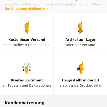
ein schönes Interieur mit einem Gemälde mit einem Meer-,
Beschreibung einblenden
Ozean- oder Sandstrandmotiv. Solches Gemälde wird Ihr
Zuhause erhellen und unbändige Energie bringen! Wenn
Sie Sonnenuntergänge über tropischen Landschaften
lieben, können Sie sie bequem von zu Hause aus genießen.
Außerdem finden Sie hier schöne Landschaften mit Booten
oder Segelschiffen auf hoher See und vieles mehr, und das
Kostenloser Versand
Artikel auf Lager
alles auch in
Schwarz-Weiß
.
bei Bestellwert über 150.00 €
sofortiger Versand
Breites Sortiment
Hergestellt in der EU
an Tapeten und Dekorationen
erstklassige Druckqualität
Kundenbetreuung