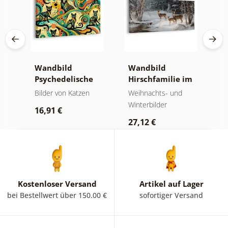
Wandbild
Wandbild
W
lt
Psychedelische
Hirschfamilie im
u
Katzen
Winter
M
Bilder von Katzen
Weihnachts- und
K
Winterbilder
16,91 €
1
27,12 €
Kostenloser Versand
Artikel auf Lager
bei Bestellwert über 150.00 €
sofortiger Versand