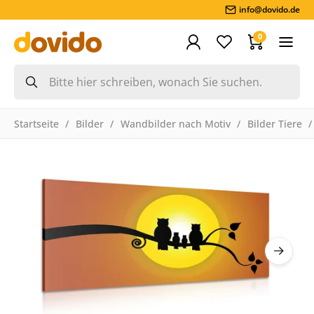
info@dovido.de
0
Startseite
Bilder
Wandbilder nach Motiv
Bilder Tiere