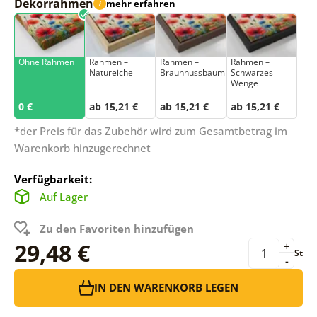
Dekorrahmen
mehr erfahren
i
Ohne Rahmen
Rahmen –
Rahmen –
Rahmen –
Natureiche
Braunnussbaum
Schwarzes
Wenge
0 €
ab 15,21 €
ab 15,21 €
ab 15,21 €
*der Preis für das Zubehör wird zum Gesamtbetrag im
Warenkorb hinzugerechnet
Verfügbarkeit:
Auf Lager
Zu den Favoriten hinzufügen
29,48 €
+
St
-
IN DEN WARENKORB LEGEN