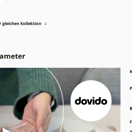
 gleichen Kollektion
rameter
K
P
B
F
A