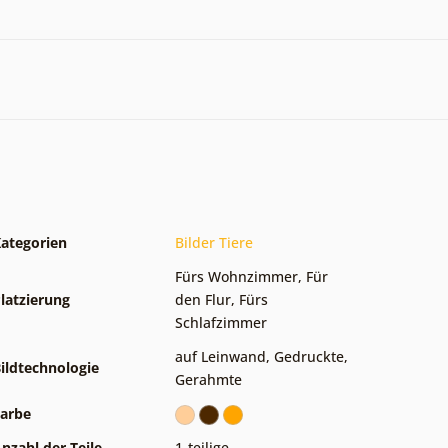
ategorien
Bilder Tiere
Fürs Wohnzimmer
,
Für
latzierung
den Flur
,
Fürs
Schlafzimmer
auf Leinwand
,
Gedruckte
,
ildtechnologie
Gerahmte
arbe
nzahl der Teile
1-teilige