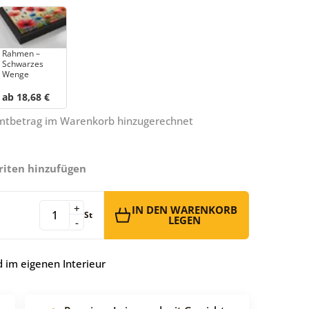
Rahmen –
Schwarzes
Wenge
ab 18,68 €
amtbetrag im Warenkorb hinzugerechnet
riten hinzufügen
+
IN DEN WARENKORB
St
LEGEN
-
 im eigenen Interieur