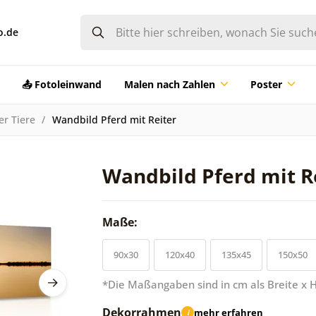
o.de
📤 Fotoleinwand
Malen nach Zahlen
Poster
er Tiere
Wandbild Pferd mit Reiter
Wandbild Pferd mit R
Maße:
90x30
120x40
135x45
150x50
*Die Maßangaben sind in cm als Breite x 
Dekorrahmen
mehr erfahren
i