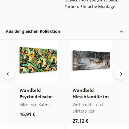
Farben
,
Einfache Montage
Aus der gleichen Kollektion
Wandbild
Wandbild
W
d
Psychedelische
Hirschfamilie im
u
haft
Katzen
Winter
M
Bilder von Katzen
Weihnachts- und
K
Winterbilder
16,91 €
1
27,12 €