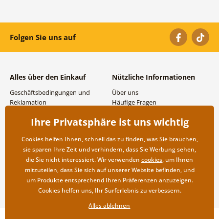
Folgen Sie uns auf
Alles über den Einkauf
Nützliche Informationen
Geschäftsbedingungen und
Über uns
Reklamation
Häufige Fragen
Datenschutzbestimmungen
Kontakte
Ihre Privatsphäre ist uns wichtig
Versand- und
Großhandel und
Zahlungsmöglichkeiten
Zusammenarbeit
Cookies helfen Ihnen, schnell das zu finden, was Sie brauchen,
Rücksendung der Ware
sie sparen Ihre Zeit und verhindern, dass Sie Werbung sehen,
die Sie nicht interessiert. Wir verwenden
cookies
, um Ihnen
mitzuteilen, dass Sie sich auf unserer Website befinden, und
um Produkte entsprechend Ihren Präferenzen anzuzeigen.
Cookies helfen uns, Ihr Surferlebnis zu verbessern.
Alles ablehnen