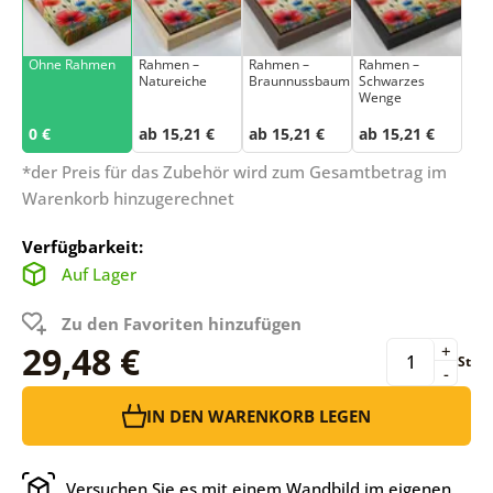
Ohne Rahmen
Rahmen –
Rahmen –
Rahmen –
Natureiche
Braunnussbaum
Schwarzes
Wenge
0 €
ab 15,21 €
ab 15,21 €
ab 15,21 €
*der Preis für das Zubehör wird zum Gesamtbetrag im
Warenkorb hinzugerechnet
Verfügbarkeit:
Auf Lager
Zu den Favoriten hinzufügen
29,48 €
+
St
-
IN DEN WARENKORB LEGEN
Versuchen Sie es mit einem Wandbild im eigenen