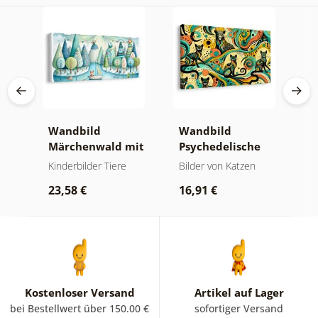
Wandbild
Wandbild
W
Märchenwald mit
Psychedelische
K
Fuchs und Eulen
Katzen
z
Kinderbilder Tiere
Bilder von Katzen
K
P
W
23,58 €
16,91 €
2
Kostenloser Versand
Artikel auf Lager
bei Bestellwert über 150.00 €
sofortiger Versand