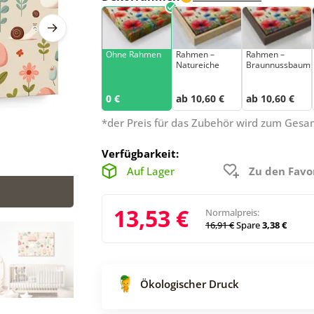
Ohne Rahmen
Rahmen –
Rahmen –
Natureiche
Braunnussbaum
0 €
ab 10,60 €
ab 10,60 €
*der Preis für das Zubehör wird zum Ges
Verfügbarkeit:
Auf Lager
Zu den Favo
13,53 €
Normalpreis:
16,91 €
Spare
3,38 €
Ökologischer Druck