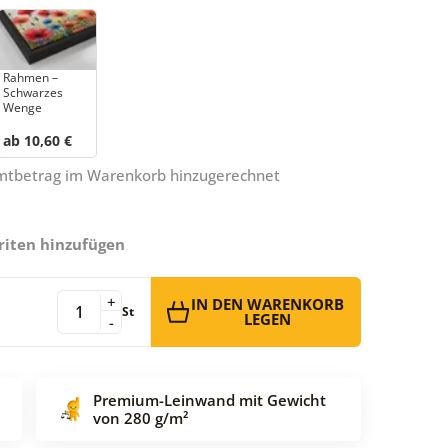
Rahmen –
Schwarzes
Wenge
ab 10,60 €
amtbetrag im Warenkorb hinzugerechnet
riten hinzufügen
+
IN DEN WARENKORB
St
LEGEN
-
Premium-Leinwand mit Gewicht
von 280 g/m²