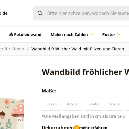
o.de
📤 Fotoleinwand
Malen nach Zahlen
Poster
er für Kinder
Wandbild fröhlicher Wald mit Pilzen und Tieren
Wandbild fröhlicher 
Maße:
30x20
40x30
60x40
90x60
*Die Maßangaben sind in cm als Breite x 
Dekorrahmen
mehr erfahren
i