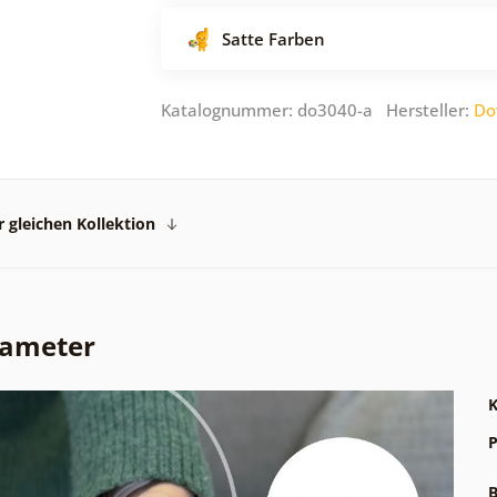
Satte Farben
Katalognummer: do3040-a Hersteller:
Do
 gleichen Kollektion
rameter
K
P
B