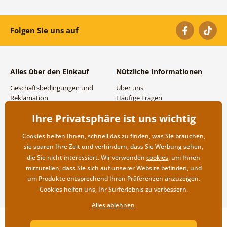
Folgen Sie uns auf
Alles über den Einkauf
Nützliche Informationen
Geschäftsbedingungen und
Über uns
Reklamation
Häufige Fragen
Datenschutzbestimmungen
Kontakte
Ihre Privatsphäre ist uns wichtig
Versand- und
Großhandel und
Zahlungsmöglichkeiten
Zusammenarbeit
Cookies helfen Ihnen, schnell das zu finden, was Sie brauchen,
Rücksendung der Ware
sie sparen Ihre Zeit und verhindern, dass Sie Werbung sehen,
die Sie nicht interessiert. Wir verwenden
cookies
, um Ihnen
mitzuteilen, dass Sie sich auf unserer Website befinden, und
um Produkte entsprechend Ihren Präferenzen anzuzeigen.
Cookies helfen uns, Ihr Surferlebnis zu verbessern.
Alles ablehnen
Copyright ©2019 © Dovido.at.