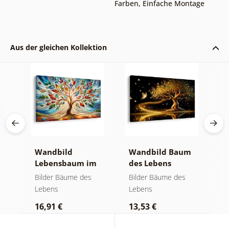
Farben
,
Einfache Montage
Aus der gleichen Kollektion
Wandbild
Wandbild Baum
W
it
Lebensbaum im
des Lebens
l
bunten
goldene Magie
f
Bilder Bäume des
Bilder Bäume des
B
Glasfenster
Lebens
Lebens
L
16,91 €
13,53 €
1