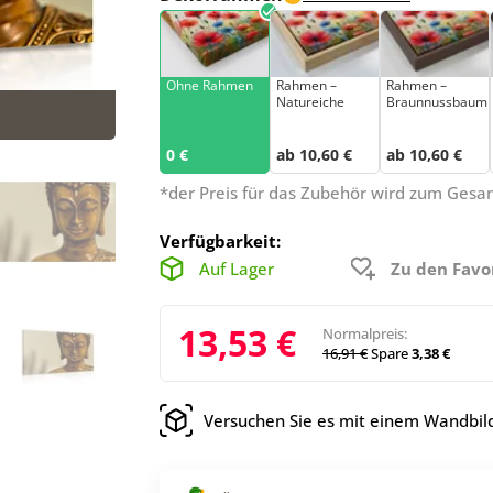
Ohne Rahmen
Rahmen –
Rahmen –
Natureiche
Braunnussbaum
0 €
ab 10,60 €
ab 10,60 €
*der Preis für das Zubehör wird zum Ges
Verfügbarkeit:
Auf Lager
Zu den Favo
13,53 €
Normalpreis:
16,91 €
Spare
3,38 €
Versuchen Sie es mit einem Wandbild