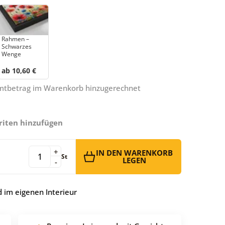
Rahmen –
Schwarzes
Wenge
ab 10,60 €
amtbetrag im Warenkorb hinzugerechnet
riten hinzufügen
+
IN DEN WARENKORB
St
LEGEN
-
 im eigenen Interieur