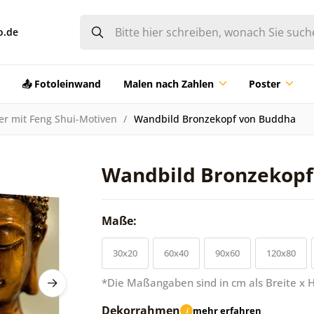
o.de
📤 Fotoleinwand
Malen nach Zahlen
Poster
er mit Feng Shui-Motiven
Wandbild Bronzekopf von Buddha
Wandbild Bronzekopf
Maße:
30x20
60x40
90x60
120x80
*Die Maßangaben sind in cm als Breite x 
Dekorrahmen
mehr erfahren
i