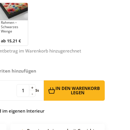
Rahmen –
Schwarzes
Wenge
ab 15,21 €
amtbetrag im Warenkorb hinzugerechnet
riten hinzufügen
+
IN DEN WARENKORB
St
LEGEN
-
 im eigenen Interieur