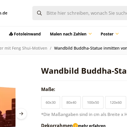
o.de
📤 Fotoleinwand
Malen nach Zahlen
Poster
er mit Feng Shui-Motiven
Wandbild Buddha-Statue inmitten von
Wandbild Buddha-Stat
Maße:
60x30
80x40
100x50
120x60
*Die Maßangaben sind in cm als Breite x 
Dekorrahmen
mehr erfahren
i