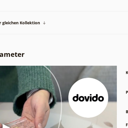
 gleichen Kollektion
rameter
K
P
B
F