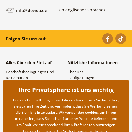
(in englischer Sprache)
info@dovido.de
Folgen Sie uns auf
Alles über den Einkauf
Nützliche Informationen
Geschäftsbedingungen und
Über uns
Reklamation
Häufige Fragen
Datenschutzbestimmungen
Kontakte
Ihre Privatsphäre ist uns wichtig
Versand- und
Großhandel und
Zahlungsmöglichkeiten
Zusammenarbeit
Cookies helfen Ihnen, schnell das zu finden, was Sie brauchen,
Rücksendung der Ware
sie sparen Ihre Zeit und verhindern, dass Sie Werbung sehen,
die Sie nicht interessiert. Wir verwenden
cookies
, um Ihnen
mitzuteilen, dass Sie sich auf unserer Website befinden, und
um Produkte entsprechend Ihren Präferenzen anzuzeigen.
Cookies helfen uns, Ihr Surferlebnis zu verbessern.