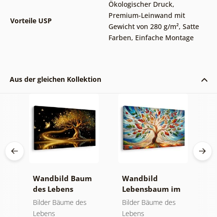
Ökologischer Druck
,
Premium-Leinwand mit
Vorteile USP
Gewicht von 280 g/m²
,
Satte
Farben
,
Einfache Montage
Aus der gleichen Kollektion
Wandbild Baum
Wandbild
W
des Lebens
Lebensbaum im
l
goldene Magie
bunten
f
Bilder Bäume des
Bilder Bäume des
B
Glasfenster
Lebens
Lebens
L