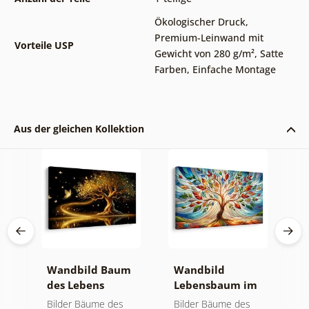
Ökologischer Druck
,
Premium-Leinwand mit
Vorteile USP
Gewicht von 280 g/m²
,
Satte
Farben
,
Einfache Montage
Aus der gleichen Kollektion
Wandbild Baum
Wandbild
W
des Lebens
Lebensbaum im
l
goldene Magie
bunten
f
Bilder Bäume des
Bilder Bäume des
B