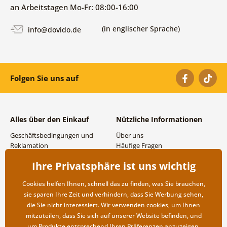
an Arbeitstagen Mo-Fr: 08:00-16:00
(in englischer Sprache)
info@dovido.de
Folgen Sie uns auf
Alles über den Einkauf
Nützliche Informationen
Geschäftsbedingungen und
Über uns
Reklamation
Häufige Fragen
Datenschutzbestimmungen
Kontakte
Ihre Privatsphäre ist uns wichtig
Versand- und
Großhandel und
Zahlungsmöglichkeiten
Zusammenarbeit
Cookies helfen Ihnen, schnell das zu finden, was Sie brauchen,
Rücksendung der Ware
sie sparen Ihre Zeit und verhindern, dass Sie Werbung sehen,
die Sie nicht interessiert. Wir verwenden
cookies
, um Ihnen
mitzuteilen, dass Sie sich auf unserer Website befinden, und
um Produkte entsprechend Ihren Präferenzen anzuzeigen.