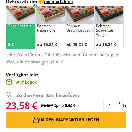
Dekorrahmen
mehr erfahren
i
Ohne Rahmen
Rahmen –
Rahmen –
Rahmen –
Natureiche
Braunnussbaum
Schwarzes
Wenge
0 €
ab 15,21 €
ab 15,21 €
ab 15,21 €
*der Preis für das Zubehör wird zum Gesamtbetrag im
Warenkorb hinzugerechnet
Verfügbarkeit:
Auf Lager
Zu den Favoriten hinzufügen
23,58 €
+
29,48 €
Spare
5,90 €
St
-
IN DEN WARENKORB LEGEN