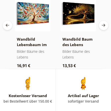
Wandbild
Wandbild Baum
W
it
Lebensbaum im
des Lebens
l
bunten
goldene Magie
f
Bilder Bäume des
Bilder Bäume des
B
Glasfenster
Lebens
Lebens
L
16,91 €
13,53 €
1
Kostenloser Versand
Artikel auf Lager
bei Bestellwert über 150.00 €
sofortiger Versand