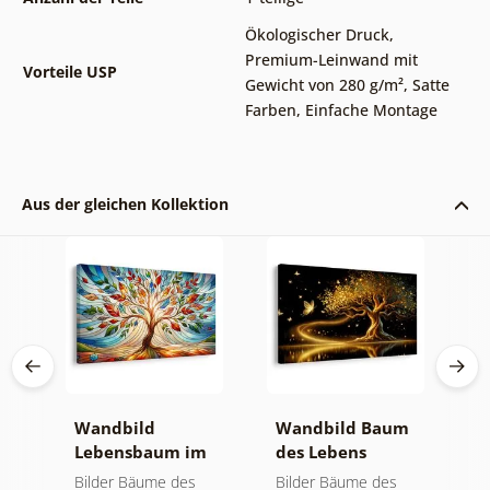
Ökologischer Druck
,
Premium-Leinwand mit
Vorteile USP
Gewicht von 280 g/m²
,
Satte
Farben
,
Einfache Montage
Aus der gleichen Kollektion
Wandbild
Wandbild Baum
W
it
Lebensbaum im
des Lebens
l
bunten
goldene Magie
f
Bilder Bäume des
Bilder Bäume des
B