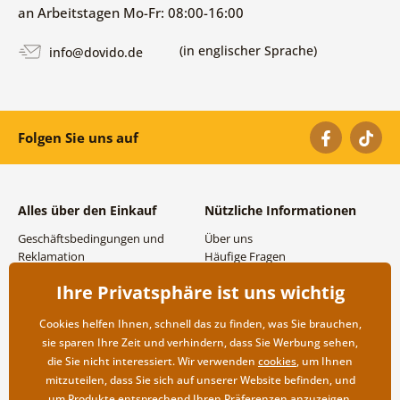
an Arbeitstagen Mo-Fr: 08:00-16:00
(in englischer Sprache)
info@dovido.de
Folgen Sie uns auf
Alles über den Einkauf
Nützliche Informationen
Geschäftsbedingungen und
Über uns
Reklamation
Häufige Fragen
Datenschutzbestimmungen
Kontakte
Ihre Privatsphäre ist uns wichtig
Versand- und
Großhandel und
Zahlungsmöglichkeiten
Zusammenarbeit
Cookies helfen Ihnen, schnell das zu finden, was Sie brauchen,
Rücksendung der Ware
sie sparen Ihre Zeit und verhindern, dass Sie Werbung sehen,
die Sie nicht interessiert. Wir verwenden
cookies
, um Ihnen
mitzuteilen, dass Sie sich auf unserer Website befinden, und
um Produkte entsprechend Ihren Präferenzen anzuzeigen.