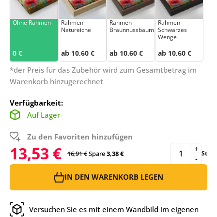
Ohne Rahmen
Rahmen –
Rahmen –
Rahmen –
Natureiche
Braunnussbaum
Schwarzes
Wenge
0 €
ab 10,60 €
ab 10,60 €
ab 10,60 €
*der Preis für das Zubehör wird zum Gesamtbetrag im
Warenkorb hinzugerechnet
Verfügbarkeit:
Auf Lager
Zu den Favoriten hinzufügen
13,53 €
+
16,91 €
Spare
3,38 €
St
-
IN DEN WARENKORB LEGEN
Versuchen Sie es mit einem Wandbild im eigenen