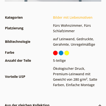
Kategorien
Bilder mit Liebesmotiven
Fürs Wohnzimmer
,
Fürs
Platzierung
Schlafzimmer
auf Leinwand
,
Gedruckte
,
Bildtechnologie
Gerahmte
,
Unregelmäßige
Farbe
Anzahl der Teile
5-teilige
Ökologischer Druck
,
Premium-Leinwand mit
Vorteile USP
Gewicht von 280 g/m²
,
Satte
Farben
,
Einfache Montage
Aus der gleichen Kollektion