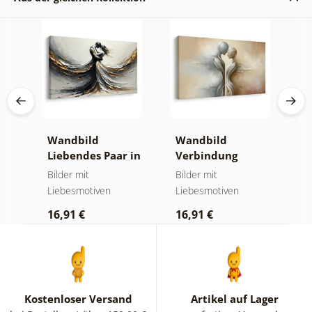
Wandbild
Wandbild
W
Liebendes Paar in
Verbindung
L
Bewegung
zweier Seelen
L
hen
Bilder mit
Bilder mit
Bi
Liebesmotiven
Liebesmotiven
L
16,91 €
16,91 €
1
Kostenloser Versand
Artikel auf Lager