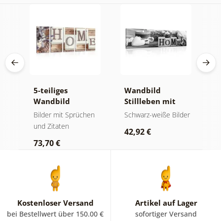
5-teiliges
Wandbild
B
der
Wandbild
Stillleben mit
H
e
Buchstaben
Aufschrift Home
S
en
Bilder mit Sprüchen
Schwarz-weiße Bilder
B
Home
in Schwarz-Weiß
A
und Zitaten
42,92 €
6
73,70 €
Kostenloser Versand
Artikel auf Lager
bei Bestellwert über 150.00 €
sofortiger Versand