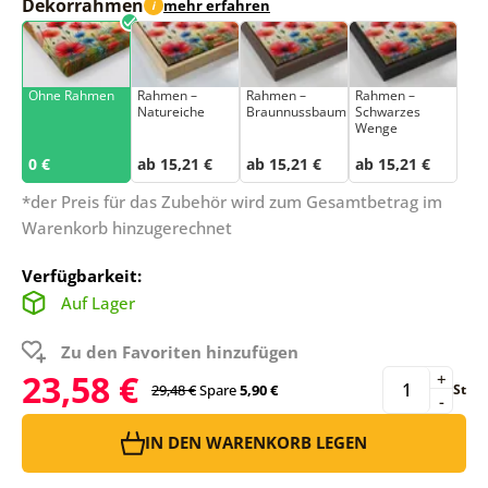
Dekorrahmen
mehr erfahren
i
Ohne Rahmen
Rahmen –
Rahmen –
Rahmen –
Natureiche
Braunnussbaum
Schwarzes
Wenge
0 €
ab 15,21 €
ab 15,21 €
ab 15,21 €
*der Preis für das Zubehör wird zum Gesamtbetrag im
Warenkorb hinzugerechnet
Verfügbarkeit:
Auf Lager
Zu den Favoriten hinzufügen
23,58 €
+
29,48 €
Spare
5,90 €
St
-
IN DEN WARENKORB LEGEN