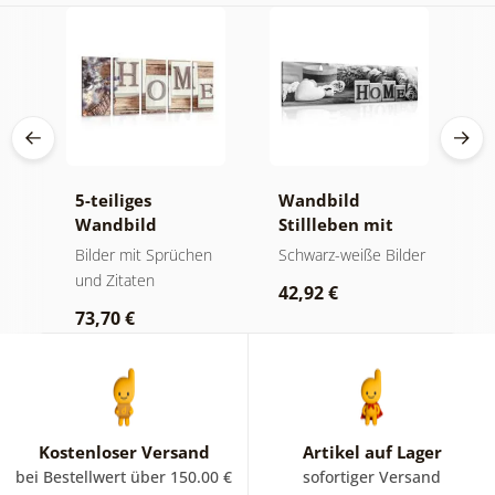
5-teiliges
Wandbild
B
der
Wandbild
Stillleben mit
H
e
Buchstaben
Aufschrift Home
S
en
Bilder mit Sprüchen
Schwarz-weiße Bilder
B
Home
in Schwarz-Weiß
A
und Zitaten
42,92 €
6
73,70 €
Kostenloser Versand
Artikel auf Lager
bei Bestellwert über 150.00 €
sofortiger Versand