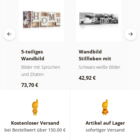
5-teiliges
Wandbild
B
der
Wandbild
Stillleben mit
H
e
Buchstaben
Aufschrift Home
S
en
Bilder mit Sprüchen
Schwarz-weiße Bilder
B
Home
in Schwarz-Weiß
A
und Zitaten
42,92 €
6
73,70 €
Kostenloser Versand
Artikel auf Lager
bei Bestellwert über 150.00 €
sofortiger Versand