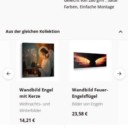
Gewicht von 280 g/m²
,
Satte
Farben
,
Einfache Montage
Aus der gleichen Kollektion
Wandbild Engel
Wandbild Feuer-
W
mit Kerze
Engelsflügel
E
F
Weihnachts- und
Bilder von Engeln
B
Winterbilder
23,58 €
1
14,21 €