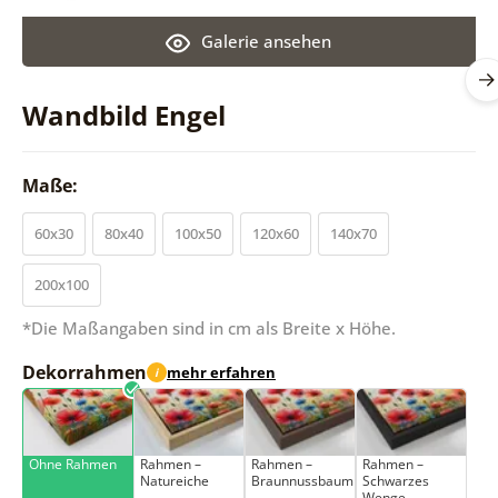
Galerie ansehen
Wandbild Engel
Maße:
60x30
80x40
100x50
120x60
140x70
200x100
*Die Maßangaben sind in cm als Breite x Höhe.
Dekorrahmen
mehr erfahren
i
Ohne Rahmen
Rahmen –
Rahmen –
Rahmen –
Natureiche
Braunnussbaum
Schwarzes
Wenge