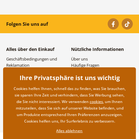
Folgen Sie uns auf
Alles über den Einkauf
Nützliche Informationen
Geschäftsbedingungen und
Über uns
Reklamation
Häufige Fragen
Datenschutzbestimmungen
Kontakte
Ihre Privatsphäre ist uns wichtig
Versand- und
Großhandel und
Zahlungsmöglichkeiten
Zusammenarbeit
Cookies helfen Ihnen, schnell das zu finden, was Sie brauchen,
Rücksendung der Ware
sie sparen Ihre Zeit und verhindern, dass Sie Werbung sehen,
die Sie nicht interessiert. Wir verwenden
cookies
, um Ihnen
mitzuteilen, dass Sie sich auf unserer Website befinden, und
um Produkte entsprechend Ihren Präferenzen anzuzeigen.
Cookies helfen uns, Ihr Surferlebnis zu verbessern.
Alles ablehnen