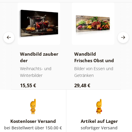
Wandbild zauber
Wandbild
B
üse
der
Frisches Obst und
d
iß
weihnachtlichen
Gemüse
der
Weihnachts- und
Bilder von Essen und
B
geschmäcker
Winterbilder
Getränken
5
15,55 €
29,48 €
Kostenloser Versand
Artikel auf Lager
bei Bestellwert über 150.00 €
sofortiger Versand