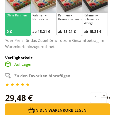
Ohne Rahmen
Rahmen –
Rahmen –
Rahmen –
Natureiche
Braunnussbaum
Schwarzes
Wenge
0 €
ab 15,21 €
ab 15,21 €
ab 15,21 €
*der Preis für das Zubehör wird zum Gesamtbetrag im
Warenkorb hinzugerechnet
Verfügbarkeit:
Auf Lager
Zu den Favoriten hinzufügen
29,48 €
+
St
-
IN DEN WARENKORB LEGEN