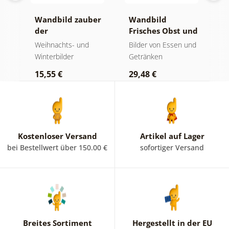
Wandbild zauber
Wandbild
B
nen
der
Frisches Obst und
d
weihnachtlichen
Gemüse
und
Weihnachts- und
Bilder von Essen und
B
geschmäcker
Winterbilder
Getränken
5
15,55 €
29,48 €
Kostenloser Versand
Artikel auf Lager
bei Bestellwert über 150.00 €
sofortiger Versand
Breites Sortiment
Hergestellt in der EU