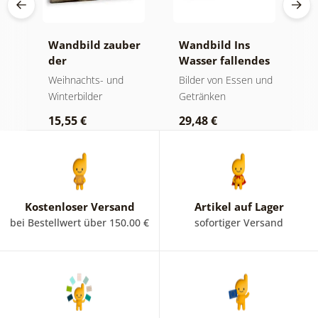
Wandbild zauber
Wandbild Ins
B
und
der
Wasser fallendes
d
weihnachtlichen
Obst
und
Weihnachts- und
Bilder von Essen und
B
geschmäcker
Winterbilder
Getränken
5
15,55 €
29,48 €
Kostenloser Versand
Artikel auf Lager
bei Bestellwert über 150.00 €
sofortiger Versand