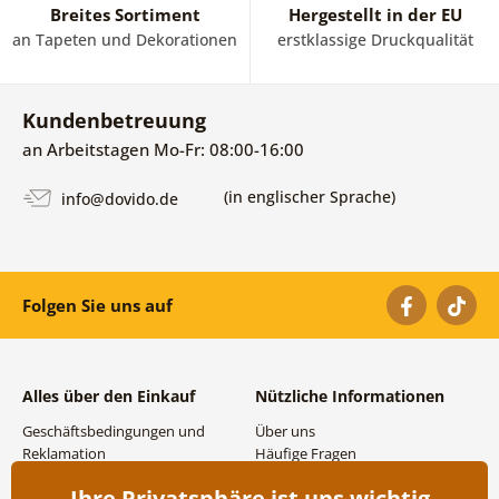
Breites Sortiment
Hergestellt in der EU
an Tapeten und Dekorationen
erstklassige Druckqualität
Kundenbetreuung
an Arbeitstagen Mo-Fr: 08:00-16:00
(in englischer Sprache)
info@dovido.de
Folgen Sie uns auf
Alles über den Einkauf
Nützliche Informationen
Geschäftsbedingungen und
Über uns
Reklamation
Häufige Fragen
Datenschutzbestimmungen
Kontakte
Ihre Privatsphäre ist uns wichtig
Versand- und
Großhandel und