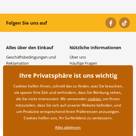
Folgen Sie uns auf
Alles über den Einkauf
Nützliche Informationen
Geschäftsbedingungen und
Über uns
Reklamation
Häufige Fragen
Datenschutzbestimmungen
Kontakte
Ihre Privatsphäre ist uns wichtig
Versand- und
Großhandel und
Zahlungsmöglichkeiten
Zusammenarbeit
Cookies helfen Ihnen, schnell das zu finden, was Sie brauchen,
Rücksendung der Ware
sie sparen Ihre Zeit und verhindern, dass Sie Werbung sehen,
die Sie nicht interessiert. Wir verwenden
cookies
, um Ihnen
mitzuteilen, dass Sie sich auf unserer Website befinden, und
um Produkte entsprechend Ihren Präferenzen anzuzeigen.
Cookies helfen uns, Ihr Surferlebnis zu verbessern.
Alles ablehnen