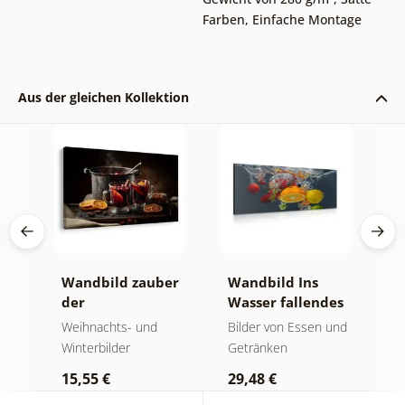
Farben
,
Einfache Montage
Aus der gleichen Kollektion
Wandbild zauber
Wandbild Ins
B
und
der
Wasser fallendes
d
weihnachtlichen
Obst
und
Weihnachts- und
Bilder von Essen und
B
geschmäcker
Winterbilder
Getränken
5
15,55 €
29,48 €