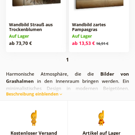
Wandbild Strauß aus
Wandbild zartes
Trockenblumen
Pampasgras
Auf Lager
Auf Lager
ab 73,70 €
ab 13,53 €
16,91 €
1
Harmonische Atmosphäre, die die
Bilder von
Grashalmen
in den Innenraum bringen werden. Ein
minimalistisches Design in modernen Beigetönen.
Beschreibung einblenden
Besonders geeignet für den Flur, das Wohnzimmer oder
die Küche. Gestalte ein ruhiges Ambiente, einen
Rückzugsort für dich, an dem du neue Energie tanken
kannst.
Kostenloser Versand
Artikel auf Lager