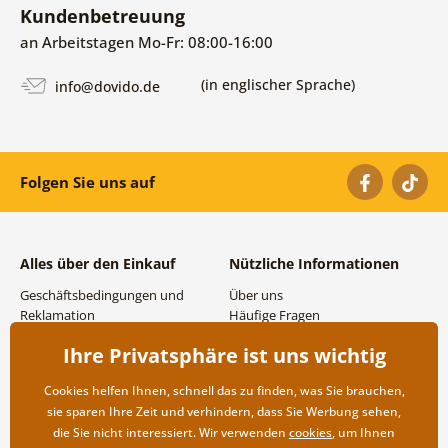
Kundenbetreuung
an Arbeitstagen Mo-Fr: 08:00-16:00
(in englischer Sprache)
info@dovido.de
Folgen Sie uns auf
Alles über den Einkauf
Nützliche Informationen
Geschäftsbedingungen und
Über uns
Reklamation
Häufige Fragen
Datenschutzbestimmungen
Kontakte
Ihre Privatsphäre ist uns wichtig
Versand- und
Großhandel und
Zahlungsmöglichkeiten
Zusammenarbeit
Cookies helfen Ihnen, schnell das zu finden, was Sie brauchen,
Rücksendung der Ware
sie sparen Ihre Zeit und verhindern, dass Sie Werbung sehen,
die Sie nicht interessiert. Wir verwenden
cookies
, um Ihnen