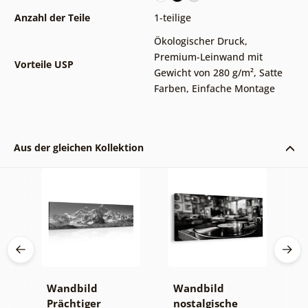
Anzahl der Teile
1-teilige
Ökologischer Druck
,
Premium-Leinwand mit
Vorteile USP
Gewicht von 280 g/m²
,
Satte
Farben
,
Einfache Montage
Aus der gleichen Kollektion
Wandbild
Wandbild
W
Prächtiger
nostalgische
E