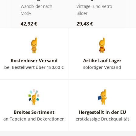
Berggipfel in
Musikatmosphäre
u
der
Wandbilder nach
Vintage- und Retro-
B
Schwarz-Weiß
Motiv
Bilder
1
42,92 €
29,48 €
Kostenloser Versand
Artikel auf Lager
bei Bestellwert über 150.00 €
sofortiger Versand
Breites Sortiment
Hergestellt in der EU
an Tapeten und Dekorationen
erstklassige Druckqualität