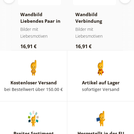
Wandbild
Wandbild
W
Liebendes Paar in
Verbindung
S
Bewegung
zweier Seelen
F
n
Bilder mit
Bilder mit
W
Liebesmotiven
Liebesmotiven
1
16,91 €
16,91 €
Kostenloser Versand
Artikel auf Lager
bei Bestellwert über 150.00 €
sofortiger Versand
Breites Sortiment
Hergestellt in der EU