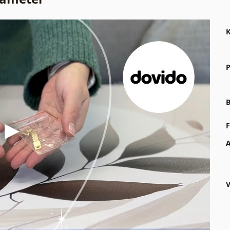
K
P
B
F
A
V