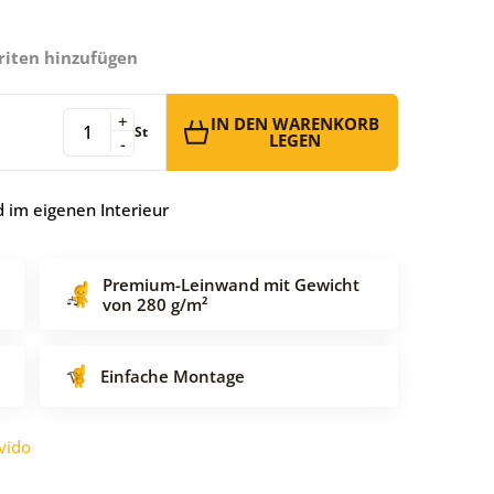
riten hinzufügen
+
IN DEN WARENKORB
St
LEGEN
-
 im eigenen Interieur
Premium-Leinwand mit Gewicht
von 280 g/m²
Einfache Montage
vido