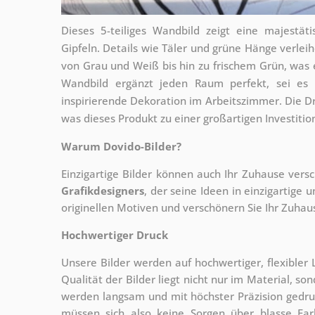
Dieses 5-teiliges Wandbild zeigt eine majestä
Gipfeln. Details wie Täler und grüne Hänge verleih
von Grau und Weiß bis hin zu frischem Grün, was 
Wandbild ergänzt jeden Raum perfekt, sei es
inspirierende Dekoration im Arbeitszimmer. Die Dr
was dieses Produkt zu einer großartigen Investition
Warum Dovido-Bilder?
Einzigartige Bilder können auch Ihr Zuhause vers
Grafikdesigners
, der
seine Ideen in einzigartige 
originellen Motiven und verschönern Sie Ihr Zuhause
Hochwertiger Druck
Unsere Bilder werden auf hochwertiger, flexible
Qualität der Bilder liegt nicht nur im Material, s
werden langsam und mit höchster Präzision gedru
müssen sich also keine Sorgen über blasse Fa