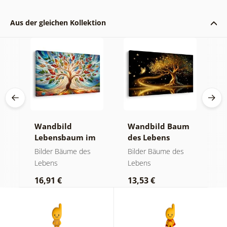
Aus der gleichen Kollektion
Wandbild
Wandbild Baum
W
Lebensbaum im
des Lebens
S
bunten
goldene Magie
a
Bilder Bäume des
Bilder Bäume des
B
Glasfenster
Lebens
Lebens
L
16,91 €
13,53 €
1