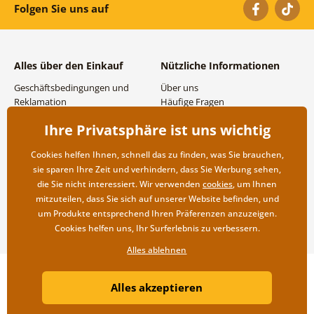
Folgen Sie uns auf
Alles über den Einkauf
Nützliche Informationen
Geschäftsbedingungen und
Über uns
Reklamation
Häufige Fragen
Datenschutzbestimmungen
Kontakte
Ihre Privatsphäre ist uns wichtig
Versand- und
Großhandel und
Zahlungsmöglichkeiten
Zusammenarbeit
Cookies helfen Ihnen, schnell das zu finden, was Sie brauchen,
Rücksendung der Ware
sie sparen Ihre Zeit und verhindern, dass Sie Werbung sehen,
die Sie nicht interessiert. Wir verwenden
cookies
, um Ihnen
mitzuteilen, dass Sie sich auf unserer Website befinden, und
um Produkte entsprechend Ihren Präferenzen anzuzeigen.
Cookies helfen uns, Ihr Surferlebnis zu verbessern.
Alles ablehnen
Copyright ©2019 © Dovido.at.
Alles akzeptieren
Webdesign
Litvanyi.sk
| Online-Shop erstellt von