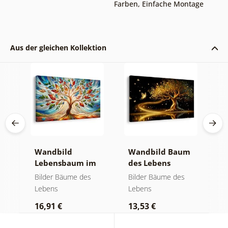
Farben
,
Einfache Montage
Aus der gleichen Kollektion
Wandbild
Wandbild Baum
W
Lebensbaum im
des Lebens
S
bunten
goldene Magie
a
Bilder Bäume des
Bilder Bäume des
B
Glasfenster
Lebens
Lebens
L
16,91 €
13,53 €
1