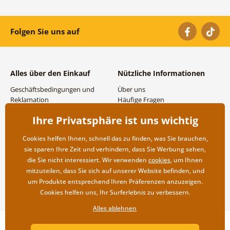
Folgen Sie uns auf
Alles über den Einkauf
Nützliche Informationen
Geschäftsbedingungen und
Über uns
Reklamation
Häufige Fragen
Datenschutzbestimmungen
Kontakte
Ihre Privatsphäre ist uns wichtig
Versand- und
Großhandel und
Zahlungsmöglichkeiten
Zusammenarbeit
Cookies helfen Ihnen, schnell das zu finden, was Sie brauchen,
Rücksendung der Ware
sie sparen Ihre Zeit und verhindern, dass Sie Werbung sehen,
die Sie nicht interessiert. Wir verwenden
cookies
, um Ihnen
mitzuteilen, dass Sie sich auf unserer Website befinden, und
um Produkte entsprechend Ihren Präferenzen anzuzeigen.
Cookies helfen uns, Ihr Surferlebnis zu verbessern.
Alles ablehnen
Copyright ©2019 © Dovido.at.