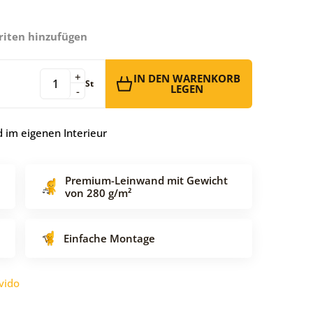
riten hinzufügen
+
IN DEN WARENKORB
St
LEGEN
-
 im eigenen Interieur
Premium-Leinwand mit Gewicht
von 280 g/m²
Einfache Montage
vido