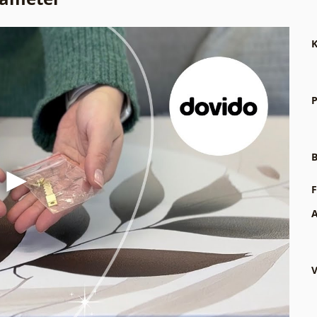
K
P
B
F
A
V