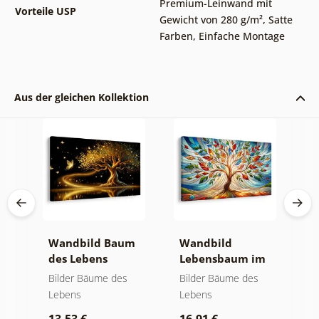
Premium-Leinwand mit
Vorteile USP
Gewicht von 280 g/m²
,
Satte
Farben
,
Einfache Montage
Aus der gleichen Kollektion
Wandbild Baum
Wandbild
W
des Lebens
Lebensbaum im
S
der
goldene Magie
bunten
a
Bilder Bäume des
Bilder Bäume des
B
Glasfenster
Lebens
Lebens
L