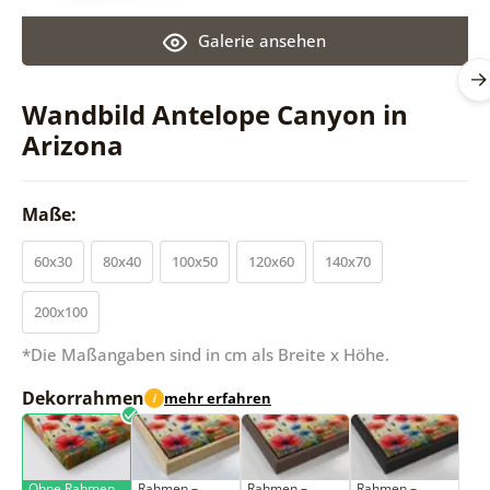
Galerie ansehen
Wandbild Antelope Canyon in
Arizona
Maße:
60x30
80x40
100x50
120x60
140x70
200x100
*Die Maßangaben sind in cm als Breite x Höhe.
Dekorrahmen
mehr erfahren
i
Ohne Rahmen
Rahmen –
Rahmen –
Rahmen –