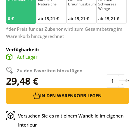
Natureiche
Braunnussbaum
Schwarzes
Wenge
0 €
ab 15,21 €
ab 15,21 €
ab 15,21 €
*der Preis für das Zubehör wird zum Gesamtbetrag im
Warenkorb hinzugerechnet
Verfügbarkeit:
Auf Lager
Zu den Favoriten hinzufügen
29,48 €
+
St
-
IN DEN WARENKORB LEGEN
Versuchen Sie es mit einem Wandbild im eigenen
Interieur