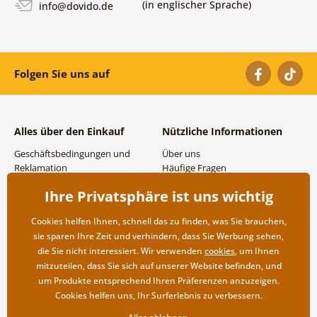
(in englischer Sprache)
info@dovido.de
Folgen Sie uns auf
Alles über den Einkauf
Nützliche Informationen
Geschäftsbedingungen und
Über uns
Reklamation
Häufige Fragen
Datenschutzbestimmungen
Kontakte
Ihre Privatsphäre ist uns wichtig
Versand- und
Großhandel und
Zahlungsmöglichkeiten
Zusammenarbeit
Cookies helfen Ihnen, schnell das zu finden, was Sie brauchen,
Rücksendung der Ware
sie sparen Ihre Zeit und verhindern, dass Sie Werbung sehen,
die Sie nicht interessiert. Wir verwenden
cookies
, um Ihnen
mitzuteilen, dass Sie sich auf unserer Website befinden, und
um Produkte entsprechend Ihren Präferenzen anzuzeigen.
Cookies helfen uns, Ihr Surferlebnis zu verbessern.