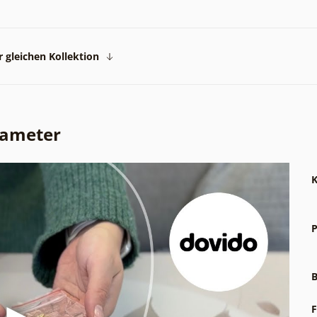
 gleichen Kollektion
rameter
K
P
B
F