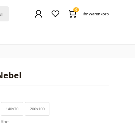
0
Ihr Warenkorb
Nebel
140x70
200x100
Höhe.