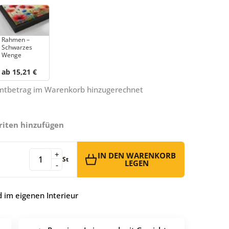
Rahmen –
Schwarzes
Wenge
ab 15,21 €
amtbetrag im Warenkorb hinzugerechnet
riten hinzufügen
+
IN DEN WARENKORB
St
LEGEN
-
 im eigenen Interieur