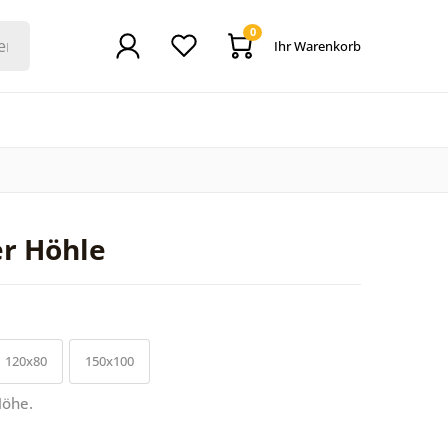
0
Ihr Warenkorb
er Höhle
120x80
150x100
Höhe.