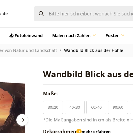
o.de
📤 Fotoleinwand
Malen nach Zahlen
Poster
der von Natur und Landschaft
Wandbild Blick aus der Höhle
Wandbild Blick aus d
Maße:
30x20
40x30
60x40
90x60
*Die Maßangaben sind in cm als Breite x 
Dekorrahmen
mehr erfahren
i