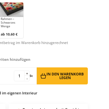
Rahmen –
Schwarzes
Wenge
ab 10,60 €
amtbetrag im Warenkorb hinzugerechnet
riten hinzufügen
+
IN DEN WARENKORB
St
LEGEN
-
 im eigenen Interieur