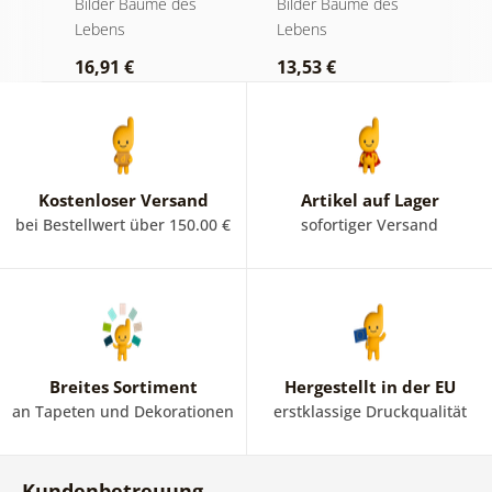
Bilder Bäume des
Bilder Bäume des
B
Glasfenster
Lebens
Lebens
L
16,91 €
13,53 €
1
Kostenloser Versand
Artikel auf Lager
bei Bestellwert über 150.00 €
sofortiger Versand
Breites Sortiment
Hergestellt in der EU
an Tapeten und Dekorationen
erstklassige Druckqualität
Kundenbetreuung