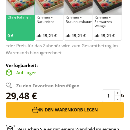
Ohne Rahmen
Rahmen –
Rahmen –
Rahmen –
Natureiche
Braunnussbaum
Schwarzes
Wenge
0 €
ab 15,21 €
ab 15,21 €
ab 15,21 €
*der Preis für das Zubehör wird zum Gesamtbetrag im
Warenkorb hinzugerechnet
Verfügbarkeit:
Auf Lager
Zu den Favoriten hinzufügen
29,48 €
+
St
-
IN DEN WARENKORB LEGEN
Versuchen Sie es mit einem Wandbild im eigenen