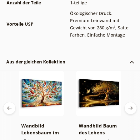
Anzahl der Teile
1-teilige
Ökologischer Druck
,
Premium-Leinwand mit
Vorteile USP
Gewicht von 280 g/m²
,
Satte
Farben
,
Einfache Montage
Aus der gleichen Kollektion
Wandbild
Wandbild Baum
W
Lebensbaum im
des Lebens
S
bunten
goldene Magie
a