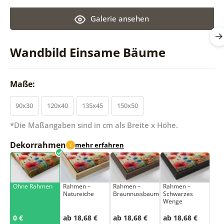
Galerie ansehen
Wandbild Einsame Bäume
Maße:
90x30
120x40
135x45
150x50
*Die Maßangaben sind in cm als Breite x Höhe.
Dekorrahmen
mehr erfahren
i
Ohne Rahmen
Rahmen –
Rahmen –
Rahmen –
Natureiche
Braunnussbaum
Schwarzes
Wenge
0 €
ab 18,68 €
ab 18,68 €
ab 18,68 €