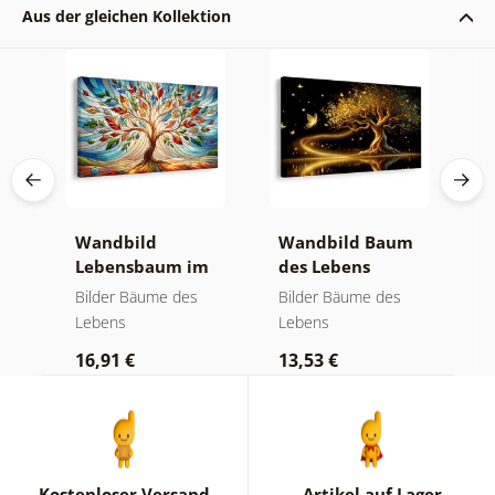
Aus der gleichen Kollektion
Wandbild
Wandbild Baum
W
Lebensbaum im
des Lebens
S
bunten
goldene Magie
a
Bilder Bäume des
Bilder Bäume des
B
Glasfenster
Lebens
Lebens
L
16,91 €
13,53 €
1
Kostenloser Versand
Artikel auf Lager