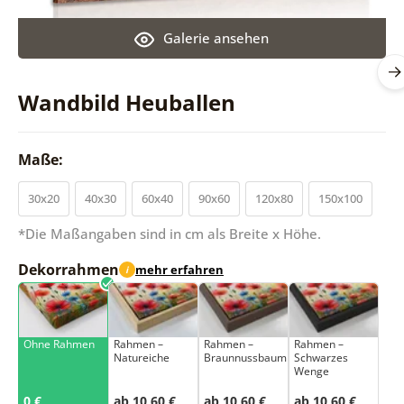
Galerie ansehen
Wandbild Heuballen
Maße:
30x20
40x30
60x40
90x60
120x80
150x100
*Die Maßangaben sind in cm als Breite x Höhe.
Dekorrahmen
mehr erfahren
i
Ohne Rahmen
Rahmen –
Rahmen –
Rahmen –
Natureiche
Braunnussbaum
Schwarzes
Wenge
0 €
ab 10,60 €
ab 10,60 €
ab 10,60 €