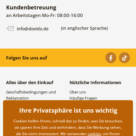
Kundenbetreuung
an Arbeitstagen Mo-Fr: 08:00-16:00
(in englischer Sprache)
info@dovido.de
Folgen Sie uns auf
Alles über den Einkauf
Nützliche Informationen
Geschäftsbedingungen und
Über uns
Reklamation
Häufige Fragen
Datenschutzbestimmungen
Kontakte
Ihre Privatsphäre ist uns wichtig
Versand- und
Großhandel und
Zahlungsmöglichkeiten
Zusammenarbeit
Cookies helfen Ihnen, schnell das zu finden, was Sie brauchen,
Rücksendung der Ware
sie sparen Ihre Zeit und verhindern, dass Sie Werbung sehen,
die Sie nicht interessiert. Wir verwenden
cookies
, um Ihnen