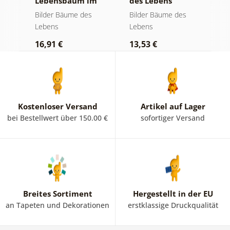
Lebensbaum im
des Lebens
S
bunten
goldene Magie
a
Bilder Bäume des
Bilder Bäume des
B
Glasfenster
Lebens
Lebens
L
16,91 €
13,53 €
1
Kostenloser Versand
Artikel auf Lager
bei Bestellwert über 150.00 €
sofortiger Versand
Breites Sortiment
Hergestellt in der EU
an Tapeten und Dekorationen
erstklassige Druckqualität