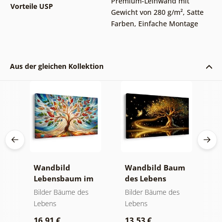
Premium-Leinwand mit
Vorteile USP
Gewicht von 280 g/m²
,
Satte
Farben
,
Einfache Montage
Aus der gleichen Kollektion
Wandbild
Wandbild Baum
W
Lebensbaum im
des Lebens
S
bunten
goldene Magie
a
Bilder Bäume des
Bilder Bäume des
B
Glasfenster
Lebens
Lebens
L
16,91 €
13,53 €
1