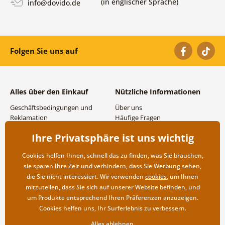
(in englischer Sprache)
info@dovido.de
Folgen Sie uns auf
Alles über den Einkauf
Nützliche Informationen
Geschäftsbedingungen und
Über uns
Reklamation
Häufige Fragen
Datenschutzbestimmungen
Kontakte
Ihre Privatsphäre ist uns wichtig
Versand- und
Großhandel und
Zahlungsmöglichkeiten
Zusammenarbeit
Cookies helfen Ihnen, schnell das zu finden, was Sie brauchen,
Rücksendung der Ware
sie sparen Ihre Zeit und verhindern, dass Sie Werbung sehen,
die Sie nicht interessiert. Wir verwenden
cookies
, um Ihnen
mitzuteilen, dass Sie sich auf unserer Website befinden, und
um Produkte entsprechend Ihren Präferenzen anzuzeigen.
Cookies helfen uns, Ihr Surferlebnis zu verbessern.
Alles ablehnen