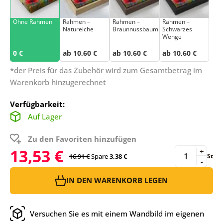
Ohne Rahmen
Rahmen –
Rahmen –
Rahmen –
Natureiche
Braunnussbaum
Schwarzes
Wenge
0 €
ab 10,60 €
ab 10,60 €
ab 10,60 €
*der Preis für das Zubehör wird zum Gesamtbetrag im
Warenkorb hinzugerechnet
Verfügbarkeit:
Auf Lager
Zu den Favoriten hinzufügen
13,53 €
+
16,91 €
Spare
3,38 €
St
-
IN DEN WARENKORB LEGEN
Versuchen Sie es mit einem Wandbild im eigenen