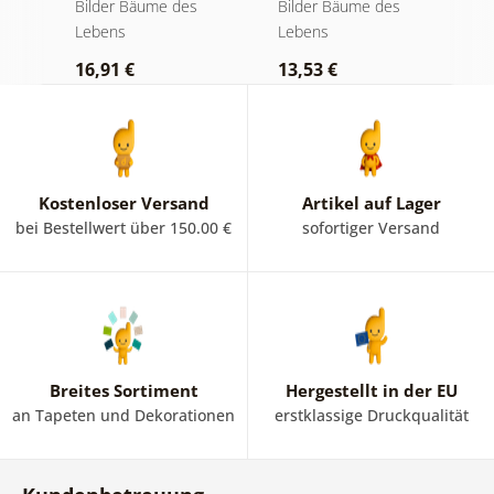
bunten
goldene Magie
a
Bilder Bäume des
Bilder Bäume des
B
Glasfenster
Lebens
Lebens
L
16,91 €
13,53 €
1
Kostenloser Versand
Artikel auf Lager
bei Bestellwert über 150.00 €
sofortiger Versand
Breites Sortiment
Hergestellt in der EU
an Tapeten und Dekorationen
erstklassige Druckqualität