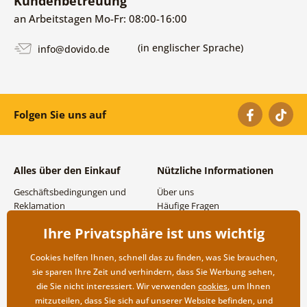
Kundenbetreuung
an Arbeitstagen Mo-Fr: 08:00-16:00
(in englischer Sprache)
info@dovido.de
Folgen Sie uns auf
Alles über den Einkauf
Nützliche Informationen
Geschäftsbedingungen und
Über uns
Reklamation
Häufige Fragen
Datenschutzbestimmungen
Kontakte
Ihre Privatsphäre ist uns wichtig
Versand- und
Großhandel und
Zahlungsmöglichkeiten
Zusammenarbeit
Cookies helfen Ihnen, schnell das zu finden, was Sie brauchen,
Rücksendung der Ware
sie sparen Ihre Zeit und verhindern, dass Sie Werbung sehen,
die Sie nicht interessiert. Wir verwenden
cookies
, um Ihnen
mitzuteilen, dass Sie sich auf unserer Website befinden, und