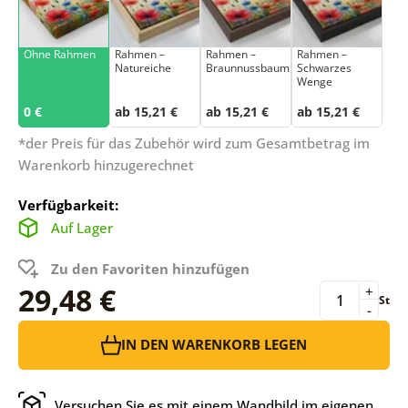
Ohne Rahmen
Rahmen –
Rahmen –
Rahmen –
Natureiche
Braunnussbaum
Schwarzes
Wenge
0 €
ab 15,21 €
ab 15,21 €
ab 15,21 €
*der Preis für das Zubehör wird zum Gesamtbetrag im
Warenkorb hinzugerechnet
Verfügbarkeit:
Auf Lager
Zu den Favoriten hinzufügen
29,48 €
+
St
-
IN DEN WARENKORB LEGEN
Versuchen Sie es mit einem Wandbild im eigenen