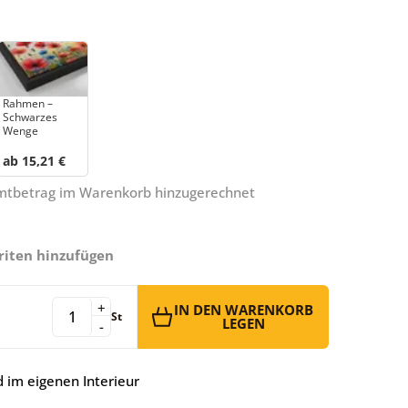
Rahmen –
Schwarzes
Wenge
ab 15,21 €
amtbetrag im Warenkorb hinzugerechnet
riten hinzufügen
+
IN DEN WARENKORB
St
LEGEN
-
 im eigenen Interieur