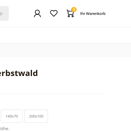
0
Ihr Warenkorb
erbstwald
140x70
200x100
Höhe.