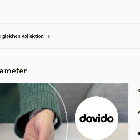
 gleichen Kollektion
rameter
K
P
B